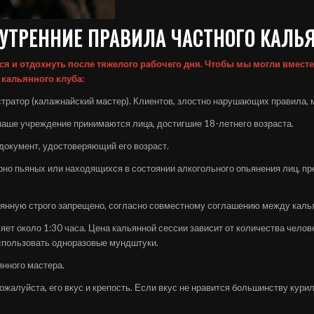
УТРЕННИЕ ПРАВИЛА ЧАСТНОГО КАЛЬ
я и отдохнуть после тяжелого рабочего дня. Чтобы мы могли вместе
 кальянного клуба:
ратор (калажнайский мастер). Клиентов, злостно нарушающих правила, мо
 наше учреждение принимаются лица, достигшие 18-летнего возраста.
 документ, удостоверяющий его возраст.
рно пьяных или находящихся в состоянии алкогольного опьянения лиц, п
альянную строго запрещено, согласно совместному соглашению между ка
ет около 1:30 часа. Цена кальянной сессии зависит от количества челов
спользовать одноразовые мундштуки.
янного мастера.
ожалуйста, его вкус и крепость. Если вкус не нравится большинству кури