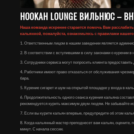
HOOKAH LOUNGE ВИЛЬНЮС – ВН
Наша команда искренне старается помочь Вам расслабитьс
кальянной, пожалуйста, ознакомьтесь с правилами нашего
1. Ответственным лицом в нашем заведении является админист
2. В соответствии с вступившими в силу законами о курении в
3. Сотрудники сервиса могут попросить клиента предоставить
4. Работники имеют право отказаться от обслуживания чрезме
бара.
5. Курение сигарет и шум на открытой площадке у входа в к
6. Продолжительность одного сеанса курения кальяна составля
рекомендуется курить максимум двум людям. Не забывайте и
7. Если вы курите кальян впервые, предупредите об этом каль
8. Когда кальянный мастер преподнесет вам кальян, оцените, п
минут. С начала сессии.