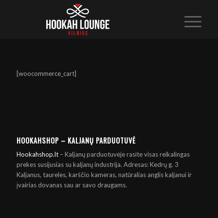
[woocommerce_cart]
HOOKAHSHOP – KALJANŲ PARDUOTUVĖ
Hookahshop.lt
– Kaljanų parduotuvėje rasite visas reikalingas
prekes susijusias su kaljanų industrija. Adresas: Kedrų g. 3
Kaljanus, taureles, karščio kameras, natūralias anglis kaljanui ir
įvairias dovanas sau ar savo draugams.