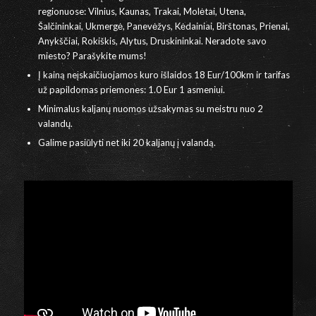
regionuose: Vilnius, Kaunas, Trakai, Molėtai, Utena,
Šalčininkai, Ukmergė, Panevėžys, Kėdainiai, Birštonas, Prienai,
Anykščiai, Rokiškis, Alytus, Druskininkai. Neradote savo
miesto? Parašykite mums!
Į kainą neįskaičiuojamos kuro išlaidos 18 Eur/100km ir tarifas
už papildomas priemones: 1.0 Eur 1 asmeniui.
Minimalus kaljanų nuomos užsakymas su meistru nuo 2
valandų.
Galime pasiūlyti net iki 20 kaljanų į valandą.