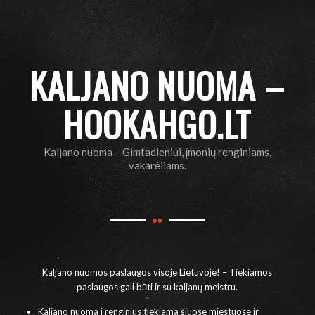
KALJANO NUOMA –
HOOKAHGO.LT
Kaljano nuoma – Gimtadieniui, įmonių renginiams,
vakarėliams.
Kaljano nuomos paslaugos visoje Lietuvoje! – Tiekiamos
paslaugos gali būti ir su kaljanų meistru.
Kaljano nuoma į renginius tiekiama šiuose miestuose ir