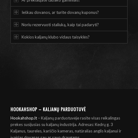
Ieškau dovanos, ar turite dovanų kuponus?
Noriu rezervuoti staliuką, kaip tai padaryti?
Kokios kaljanų klubo vidaus taisyklės?
HOOKAHSHOP – KALJANŲ PARDUOTUVĖ
Hookahshop.lt
– Kaljanų parduotuvėje rasite visas reikalingas
prekes susijusias su kaljanų industrija. Adresas: Kedrų g. 3
Kaljanus, taureles, karščio kameras, natūralias anglis kaljanui ir
įvairias dovanas sau ar savo draugams.