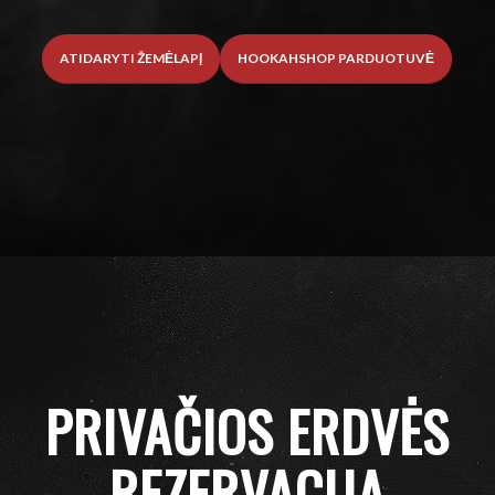
ATIDARYTI ŽEMĖLAPĮ
HOOKAHSHOP PARDUOTUVĖ
PRIVAČIOS ERDVĖS
REZERVACIJA