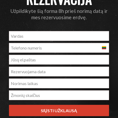
Užpildikyte šią forma 8h prieš norimą datą ir
mes rezervuosime erdvę.
Lithuania
+370
SIŲSTI UŽKLAUSĄ